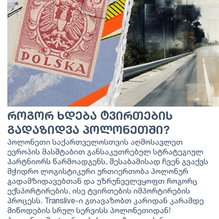
ᲠᲝᲒᲝᲠ ᲮᲓᲔᲑᲐ ᲢᲕᲘᲠᲗᲔᲑᲘᲡ
ᲒᲐᲓᲐᲖᲘᲓᲕᲐ ᲞᲝᲚᲝᲜᲔᲗᲨᲘ?
პოლონეთი საქართველოსთვის აღმოსავლეთ
ევროპის მასშტაბით განსაკუთრებულ სტრატეგიულ
პარტნიორს წარმოადგენს, შესაბამისად ჩვენ გვაქვს
მჭიდრო ლოგისტიკური ურთიერთობა პოლონურ
გადამზიდავებთან და უზრუნველვყოფთ როგორც
ექსპორტირების, ისე ტვირთების იმპორტირების
პროცესს. Translive-ი გთავაზობთ კარიდან კარამდე
მიწოდების სრულ სერვისს პოლონეთიდან!