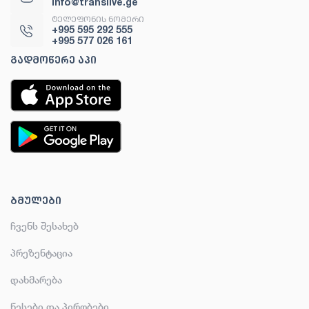
info@translive.ge
ᲢᲔᲚᲔᲤᲝᲜᲘᲡ ᲜᲝᲛᲔᲠᲘ
+995 595 292 555
+995 577 026 161
ᲒᲐᲓᲛᲝᲬᲔᲠᲔ ᲐᲞᲘ
ᲑᲛᲣᲚᲔᲑᲘ
ჩვენს შესახებ
პრეზენტაცია
დახმარება
წესები და პირობები