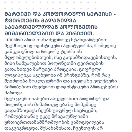
ᲛᲐᲠᲢᲘᲕᲘ ᲓᲐ ᲙᲝᲛᲤᲝᲠᲢᲣᲚᲘ ᲡᲔᲠᲕᲘᲡᲘ -
ᲢᲕᲘᲠᲗᲔᲑᲘᲡ ᲒᲐᲓᲐᲖᲘᲓᲕᲐ
ᲡᲐᲥᲐᲠᲗᲕᲔᲚᲝᲓᲐᲜ ᲞᲝᲚᲝᲜᲔᲗᲘᲡ
ᲛᲘᲛᲐᲠᲗᲣᲚᲔᲑᲘᲗ ᲓᲐ ᲞᲘᲠᲘᲥᲘᲗ.
Translive არის თანამედროვე სტანდარტებით
შექმნილი ლოგისტიკური პლატფორმა, რომელიც
განკუთვნილია როგორც ტვირთის
მფლობელებისთვის, ისე გადამზიდავებისთვის.
მისი საშუალებით პოლონეთში ტვირთების
გადაზიდვა მარტივი პროცესია. ციფრული
ლოგისტიკა აგებულია იმ პრინციპზე, რომ რაც
შეიძლება მოკლე დროში და ყველაზე ეფექტური
პირობებით შევძლოთ ლოგისტიკური პროცესების
მართვა.
ჩვენ ვაერთიანებთ ასეულობით პოლონურ და
პოლონეთის მიმართულებაზე მომუშავე
გადამზიდავს ჩვენს ციფრულ სივრცეში,
რომლებთანაც უკვე მრავალწლიანი
ურთიერთთანამშრომლობის გამოცდილება
დაგვიგროვდა. შესაბამისად, ჩვენთვის არ