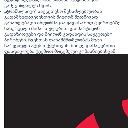
გამჭვირვალეს ხდის.
„ტრანსლაივი“ საუკეთესო შესაძლებლობაა
გადამზიდავებისთვის მიიღონ მუდმივად
განახლებადი ინფორმაცია გადასაზიდ ტვირთებზე
სასურველი მიმართულებით, გაიმარტივონ
გადაზიდვები და მიიღონ გადახდის საუკეთესო
პირობები. ჩვენთან თანამშრომლობას მეტი
სარგებელი აქვს თქვენთვის. მიიღე დამატებითი
ფასდაკლება ქვემოთ მოცემული კომპანიებისგან.