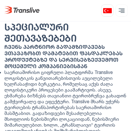
ᲡᲞᲔᲪᲘᲐᲚᲣᲠᲘ
ᲨᲔᲗᲐᲕᲐᲖᲔᲑᲔᲑᲘ
ᲩᲕᲔᲜᲡ ᲞᲐᲠᲢᲜᲘᲝᲠ ᲒᲐᲓᲐᲛᲖᲘᲓᲐᲕᲔᲑᲡ
ᲕᲗᲐᲕᲐᲖᲝᲑᲗ ᲓᲐᲛᲐᲢᲔᲑᲘᲗ ᲤᲐᲡᲓᲐᲙᲚᲔᲑᲐᲡ
ᲞᲠᲝᲓᲣᲥᲢᲔᲑᲖᲔ ᲓᲐ ᲡᲔᲠᲕᲘᲡᲔᲑᲖᲔᲥᲕᲔᲛᲝᲗ
ᲛᲝᲪᲔᲛᲣᲚᲘ ᲙᲝᲛᲞᲐᲜᲘᲔᲑᲘᲡᲒᲐᲜ
საერთაშორისო ციფრული პლატფორმა Translive
ლოგისტიკის განვითარებისთვის აუცილებელი
ხელჩასაჭიდი ბერკეტია, რომელსაც აქვს ძალა
ლოგისტიკური პროცესები გაამარტივოს. ასევე,
ეხმარება ბიზნესს თავიანთი ტვირთბრუნვა გახადონ
გამჭვირვალე და ეფექტური. Translive მხარს უჭერს
ტვირთების ტრანსპორტირებას საერთაშორისო
მასშტაბით. გადაზიდვები შესაძლებელია
მსოფლიოს ნებისმიერი ლოკაციიდან, ნებისმიერი
მიმართულებით. ხოლო, „ტრანსლაივი“ ტვირთის
ადგილმდებარეობას მომხმარებლისთვის